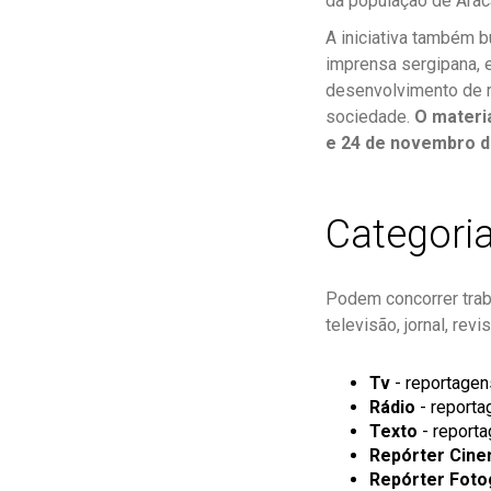
da população de Arac
A iniciativa também 
imprensa sergipana, 
desenvolvimento de r
sociedade.
O materia
e 24 de novembro d
Categori
Podem concorrer traba
televisão, jornal, rev
Tv
- reportagen
Rádio
- reporta
Texto
- reporta
Repórter Cine
Repórter Foto