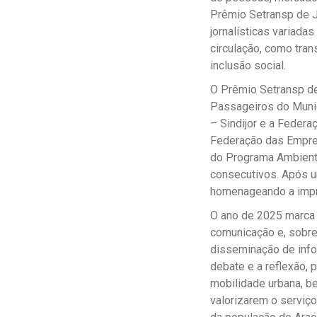
Prêmio Setransp de J
jornalísticas variada
circulação, como tran
inclusão social.
O Prêmio Setransp de
Passageiros do Munic
– Sindijor e a Feder
Federação das Empre
do Programa Ambienta
consecutivos. Após u
homenageando a impre
O ano de 2025 marca 
comunicação e, sobre
disseminação de infor
debate e a reflexão, 
mobilidade urbana, b
valorizarem o serviço