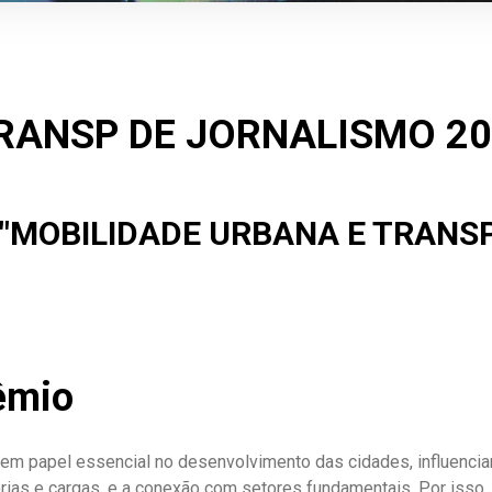
ANSP DE JORNALISMO 202
 "MOBILIDADE URBANA E TRANSP
êmio
tem papel essencial no desenvolvimento das cidades, influenc
ias e cargas, e a conexão com setores fundamentais. Por isso,