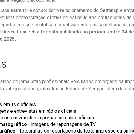
aju e Região Metropolitana.
busca estreitar e consolidar o relacionamento do Setransp e emp
em uma demonstração efetiva de estímulo aos proﬁssionais de
eportagens que contribuam positivamente para a melhoria da qu
l inscrito precisa ter sido publicado no período entre 24 
e 2025.
as
lhos de jornalistas profissionais veiculados em órgãos da impr
ista, site jornalístico, situados no Estado de Sergipe, além de est
s em TVs oficiais
gens e entrevistas em rádios oficiais
gens em veículos impresso ou online oficiais
matográfico
- imagens de reportagens de TV
gráfico
- fotografias de reportagens de texto impresso ou onlin