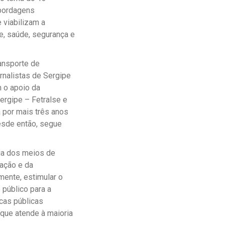
abordagens
 viabilizam a
te, saúde, segurança e
ansporte de
rnalistas de Sergipe
m o apoio da
rgipe – Fetralse e
 por mais três anos
esde então, segue
cia dos meios de
zação e da
mente, estimular o
 público para a
cas públicas
 que atende à maioria