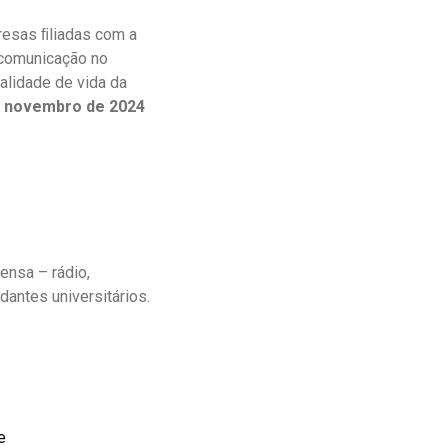
resas ﬁliadas com a
 comunicação no
alidade de vida da
de novembro de 2024
ensa – rádio,
udantes universitários.
e