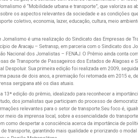
ornalismo é “Mobilidade urbana e transporte”, que valoriza as 
s sobre os aspectos relevantes da sociedade e as condições que
sporte coletivo, economia, lazer, educação, cultura, meio ambien
 Jornalismo é uma realização do Sindicato das Empresas de Tr
ípio de Aracaju – Setransp, em parceria com o Sindicato dos Jo
ação Nacional dos Jornalistas – FENAJ. O Prêmio ainda conta co
sas de Transporte de Passageiros dos Estados de Alagoas e Se
l Despoluir. Sua primeira edição foi realizada em 2009, seguida
ma pausa de dois anos, a premiação foi retomada em 2015 e, d
nsa sergipana até os dias atuais.
a 13ª edição do prêmio, idealizado para reconhecer a importân
tudo, dos jornalistas que participam do processo de democrati
mações relevantes para o setor de transporte.Seu foco é, igual
por meio da imprensa local, sobre a essencialidade do transporte
em como despertar a consciência acerca da importância de políti
 de transporte, garantindo mais qualidade e priorizando o modal