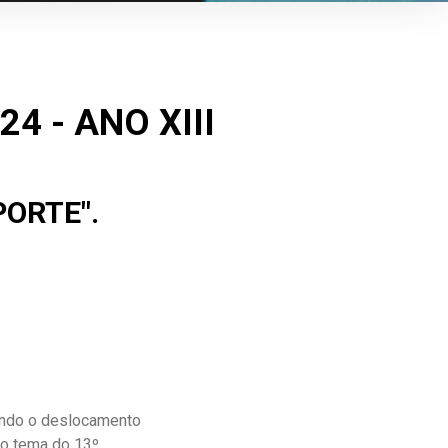
4 - ANO XIII
ORTE".
iando o deslocamento
 o tema do 13º